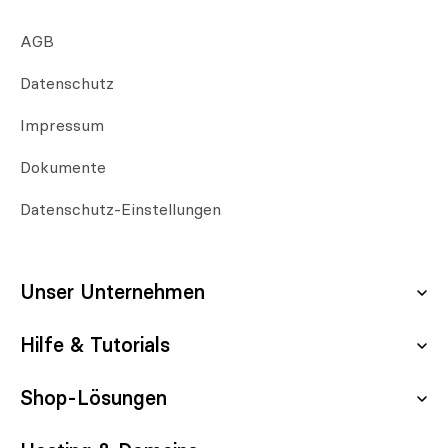
AGB
Datenschutz
Impressum
Dokumente
Datenschutz-Einstellungen
Unser Unternehmen
Hilfe & Tutorials
Über uns
Karriere
Shop-Lösungen
Server-Status
Kontakt aufnehmen
Updates & Wartung