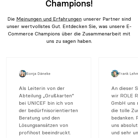
Champions!
Die
Meinungen und Erfahrungen
unserer Partner sind
unser wertvollstes Gut. Entdecken Sie, was unsere E-
Commerce Champions über die Zusammenarbeit mit
uns zu sagen haben.
Sonja Däneke
Frank Leh
Als Leiterin von der
An dieser 
Abteilung „Grußkarten“
wir ROLE R
bei UNICEF bin ich von
GmbH uns n
der bedürfnisorientierten
die tolle 
Beratung und den
bedanken. P
Lösungsansätzen von
uns absolut
profihost beeindruckt.
und sehr un