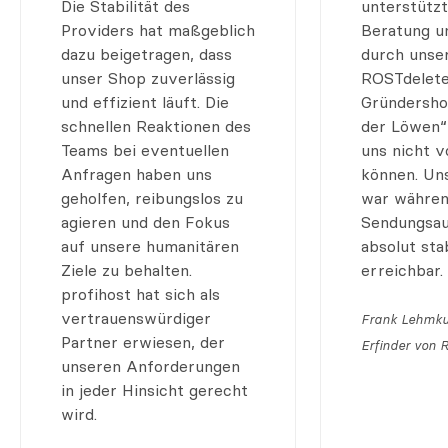
Die Stabilität des
unterstützt
Providers hat maßgeblich
Beratung u
dazu beigetragen, dass
durch unser
unser Shop zuverlässig
ROSTdelete
und effizient läuft. Die
Gründersho
schnellen Reaktionen des
der Löwen“
Teams bei eventuellen
uns nicht v
Anfragen haben uns
können. Un
geholfen, reibungslos zu
war währen
agieren und den Fokus
Sendungsau
auf unsere humanitären
absolut sta
Ziele zu behalten.
erreichbar.
profihost hat sich als
vertrauenswürdiger
Frank Lehmk
Partner erwiesen, der
Erfinder von 
unseren Anforderungen
in jeder Hinsicht gerecht
wird.