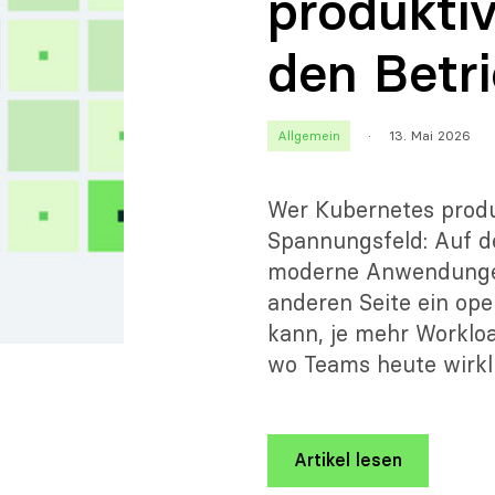
produkti
den Betr
Allgemein
·
13. Mai 2026
Wer Kubernetes produ
Spannungsfeld: Auf de
moderne Anwendungen
anderen Seite ein op
kann, je mehr Worklo
wo Teams heute wirklic
Artikel lesen