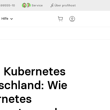
 899555-10
Service
Über profihost
Hilfe
 Kubernetes
schland: Wie
rnetes