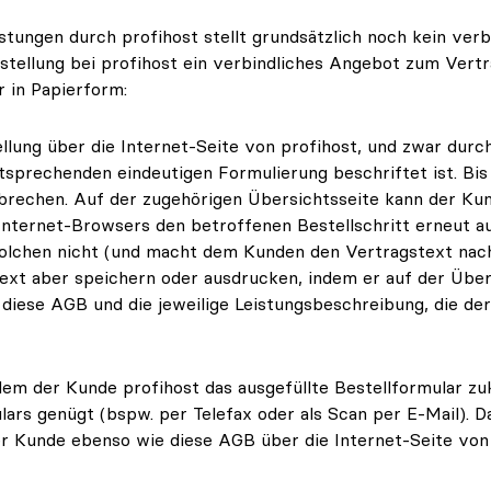
stungen durch profihost stellt grundsätzlich noch kein ve
stellung bei profihost ein verbindliches Angebot zum Vertr
 in Papierform:
ellung über die Internet-Seite von profihost, und zwar durch
ntsprechenden eindeutigen Formulierung beschriftet ist. Bis
bbrechen. Auf der zugehörigen Übersichtsseite kann der Ku
Internet-Browsers den betroffenen Bestellschritt erneut au
solchen nicht (und macht dem Kunden den Vertragstext nach
text aber speichern oder ausdrucken, indem er auf der Übe
r diese AGB und die jeweilige Leistungsbeschreibung, die de
indem der Kunde profihost das ausgefüllte Bestellformular 
ars genügt (bspw. per Telefax oder als Scan per E-Mail). 
r Kunde ebenso wie diese AGB über die Internet-Seite von 