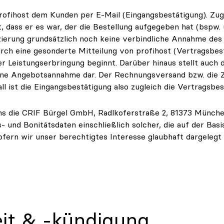
rofihost dem Kunden per E-Mail (Eingangsbestätigung). Zugl
gt, dass er es war, der die Bestellung aufgegeben hat (bsp
izierung grundsätzlich noch keine verbindliche Annahme des
ch eine gesonderte Mitteilung von profihost (Vertragsbest
r Leistungserbringung beginnt. Darüber hinaus stellt auch
ine Angebotsannahme dar. Der Rechnungsversand bzw. die Z
ll ist die Eingangsbestätigung also zugleich die Vertragsbes
s die CRIF Bürgel GmbH, Radlkoferstraße 2, 81373 München 
und Bonitätsdaten einschließlich solcher, die auf der Bas
ofern wir unser berechtigtes Interesse glaubhaft dargelegt
eit & -kündigung