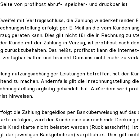
-Seite von profihost abruf-, speicher- und druckbar ist.
 Zweifel mit Vertragsschluss, die Zahlung wiederkehrender 
e Rechnungsstellung erfolgt per E-Mail an die vom Kunden an
rzug geraten kann. Dies gilt nicht für die in Rechnung zu s
der Kunde mit der Zahlung in Verzug, ist profihost nach de
ng zurückzubehalten. Das heißt, profihost kann die Interne
r verfügbar halten und braucht Domains nicht mehr zu verl
llung nutzungsabhängiger Leistungen betreffen, hat der Kun
end zu machen. Andernfalls gilt die Inrechnungstellung di
rechnungstellung arglistig gehandelt hat. Außerdem wird pro
ist hinweisen.
rfolgt die Zahlung bargeldlos per Banküberweisung auf das 
tkarte erfolgen, wird der Kunde eine ausreichende Deckung
 die Kreditkarte nicht belastet werden (Rücklastschrift), is
. der jeweiligen Bankgebühren) verpflichtet. Dies gilt nich