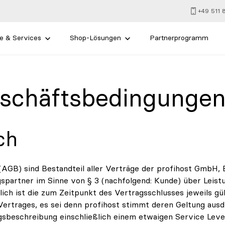
+49 511
e & Services
Shop-Lösungen
Partnerprogramm
eschäftsbedingunge
ch
AGB) sind Bestandteil aller Verträge der profihost GmbH, 
gspartner im Sinne von § 3 (nachfolgend: Kunde) über Leist
ch ist die zum Zeitpunkt des Vertragsschlusses jeweils g
Vertrages, es sei denn profihost stimmt deren Geltung aus
gsbeschreibung einschließlich einem etwaigen Service Lev