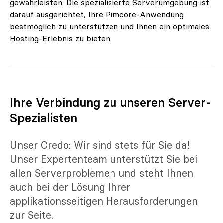
helfen konnte.
erreichen uns unter:
Schön, dass ich Ihnen
Tut mir leid, Sie
gewährleisten. Die spezialisierte Serverumgebung ist
+49 511 899555-10
helfen konnte.
erreichen uns unter:
Schön, dass ich Ihnen
Tut mir leid, Sie
darauf ausgerichtet, Ihre Pimcore-Anwendung
oder
+49 511 899555-10
helfen konnte.
erreichen uns unter:
bestmöglich zu unterstützen und Ihnen ein optimales
service@profihost.co
oder
+49 511 899555-10
Hosting-Erlebnis zu bieten.
m
service@profihost.co
oder
m
service@profihost.co
m
Ihre Verbindung zu unseren Server-
Spezialisten
Unser Credo: Wir sind stets für Sie da!
Unser Expertenteam unterstützt Sie bei
allen Serverproblemen und steht Ihnen
auch bei der Lösung Ihrer
applikationsseitigen Herausforderungen
zur Seite.