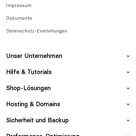
Impressum
Dokumente
Datenschutz-Einstellungen
Unser Unternehmen
Hilfe & Tutorials
Über uns
Karriere
Shop-Lösungen
Server-Status
Kontakt aufnehmen
Updates & Wartung
Hosting & Domains
Shopware Hosting
Partnerprogramm
E-Commerce Tutorial
Shopware Demo
Sicherheit und Backup
Managed Server
Blog
Shopware Tutorial
OXID Hosting
Managed Hosting