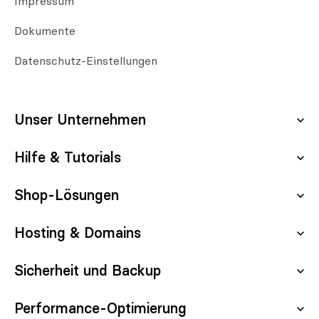
Impressum
Dokumente
Datenschutz-Einstellungen
Unser Unternehmen
Hilfe & Tutorials
Über uns
Karriere
Shop-Lösungen
Server-Status
Kontakt aufnehmen
Updates & Wartung
Hosting & Domains
Shopware Hosting
Partnerprogramm
E-Commerce Tutorial
Shopware Demo
Sicherheit und Backup
Managed Server
Blog
Shopware Tutorial
OXID Hosting
Managed Hosting
Performance-Optimierung
SSL Zertfifikate
Agentur Vermittlung