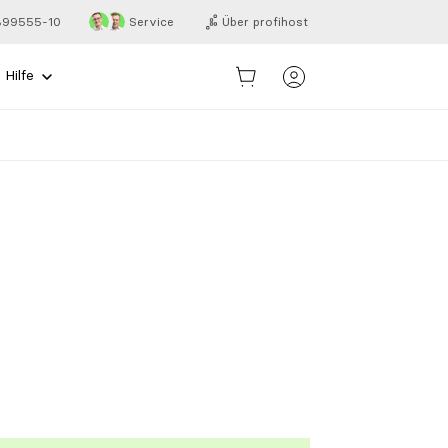
 899555-10
Service
Über profihost
Hilfe