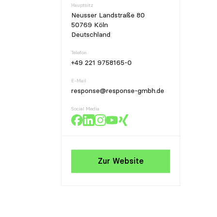
Hauptsitz
Neusser Landstraße 80
50769 Köln
Deutschland
Telefon
+49 221 9758165-0
E-Mail
response@response-gmbh.de
Social Media
Zur Website