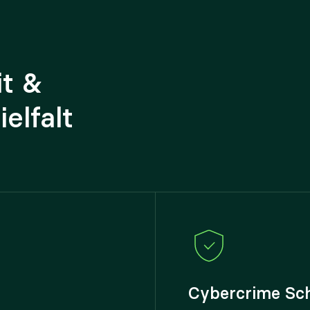
it &
elfalt
Cybercrime Sc