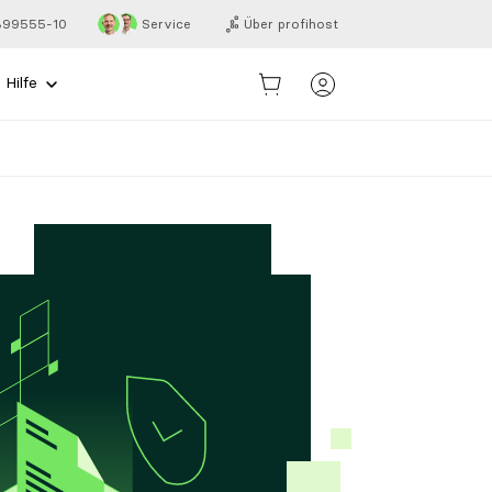
 899555-10
Service
Über profihost
Hilfe