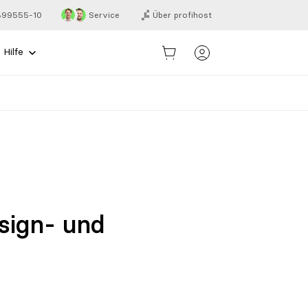
 899555-10
Service
Über profihost
Hilfe
ign- und