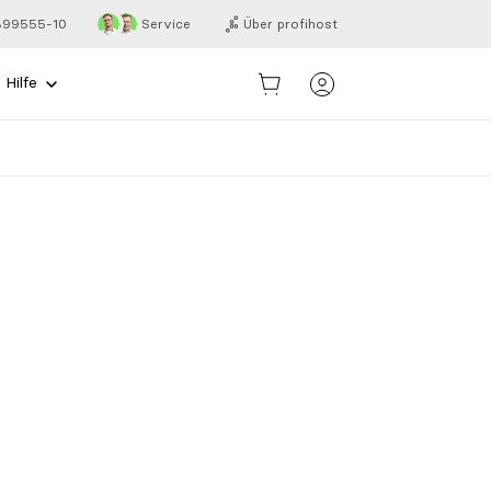
 899555-10
Service
Über profihost
Hilfe