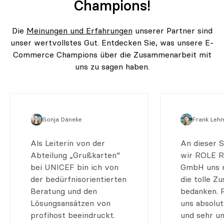
Champions!
Die
Meinungen und Erfahrungen
unserer Partner sind
unser wertvollstes Gut. Entdecken Sie, was unsere E-
Commerce Champions über die Zusammenarbeit mit
uns zu sagen haben.
Sonja Däneke
Frank Leh
Als Leiterin von der
An dieser 
Abteilung „Grußkarten“
wir ROLE R
bei UNICEF bin ich von
GmbH uns n
der bedürfnisorientierten
die tolle 
Beratung und den
bedanken. P
Lösungsansätzen von
uns absolut
profihost beeindruckt.
und sehr un