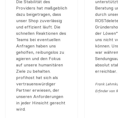
Die Stabilität des
unterstützt
Providers hat maßgeblich
Beratung u
dazu beigetragen, dass
durch unser
unser Shop zuverlässig
ROSTdelete
und effizient läuft. Die
Gründersho
schnellen Reaktionen des
der Löwen“
Teams bei eventuellen
uns nicht v
Anfragen haben uns
können. Un
geholfen, reibungslos zu
war währen
agieren und den Fokus
Sendungsau
auf unsere humanitären
absolut sta
Ziele zu behalten.
erreichbar.
profihost hat sich als
vertrauenswürdiger
Frank Lehmk
Partner erwiesen, der
Erfinder von 
unseren Anforderungen
in jeder Hinsicht gerecht
wird.